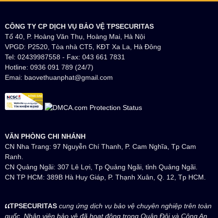
CÔNG TY CP DỊCH VỤ BẢO VỆ TPSECURITAS
Tổ 40, P. Hoàng Văn Thụ, Hoàng Mai, Hà Nội
VPGD: P2520, Tòa nhà CT5, KĐT Xa La, Hà Đông
Tel: 02439987558 - Fax: 043 661 7831
Hotline: 0936 091 789 (24/7)
Emai: baovethuanphat@gmail.com
VĂN PHÒNG CHI NHÁNH
CN Nha Trang: 97 Nguyễn Chí Thanh, P. Cam Nghĩa, Tp Cam
Ranh.
CN Quảng Ngãi: 307 Lê Lợi, Tp Quảng Ngãi, tỉnh Quảng Ngãi.
CN TP HCM: 389B Hà Huy Giáp, P. Thạnh Xuân, Q. 12, Tp HCM.
TPSECURITAS
cung ứng dịch vụ bảo vệ chuyên nghiệp trên toàn
quốc. Nhân viên bảo vệ đã hoạt động trong Quân Đội và Công An