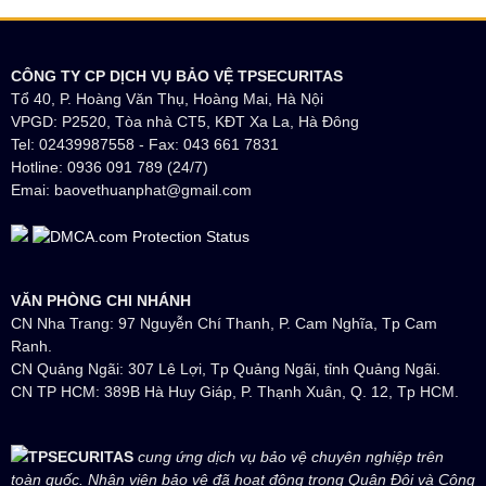
CÔNG TY CP DỊCH VỤ BẢO VỆ TPSECURITAS
Tổ 40, P. Hoàng Văn Thụ, Hoàng Mai, Hà Nội
VPGD: P2520, Tòa nhà CT5, KĐT Xa La, Hà Đông
Tel: 02439987558 - Fax: 043 661 7831
Hotline: 0936 091 789 (24/7)
Emai: baovethuanphat@gmail.com
VĂN PHÒNG CHI NHÁNH
CN Nha Trang: 97 Nguyễn Chí Thanh, P. Cam Nghĩa, Tp Cam
Ranh.
CN Quảng Ngãi: 307 Lê Lợi, Tp Quảng Ngãi, tỉnh Quảng Ngãi.
CN TP HCM: 389B Hà Huy Giáp, P. Thạnh Xuân, Q. 12, Tp HCM.
TPSECURITAS
cung ứng dịch vụ bảo vệ chuyên nghiệp trên
toàn quốc. Nhân viên bảo vệ đã hoạt động trong Quân Đội và Công