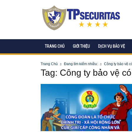
CÔNG
TY
CP
DỊCH
VỤ
BẢO
VỆ
TRANG CHỦ
GIỚI THIỆU
DỊCH VỤ BẢO VỆ
TPSECURITAS
Trang Chủ
Đang tìm kiếm nhiều:
Công ty bảo vệ 
Tag: Công ty bảo vệ c