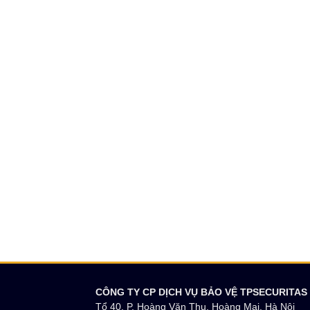
CÔNG TY CP DỊCH VỤ BẢO VỆ TPSECURITAS
Tổ 40, P. Hoàng Văn Thụ, Hoàng Mai, Hà Nội