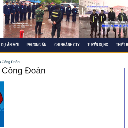
DỰ ÁN MỚI
PHƯƠNG ÁN
CHI NHÁNH CTY
TUYỂN DỤNG
THIẾT B
có Công Đoàn
ó Công Đoàn