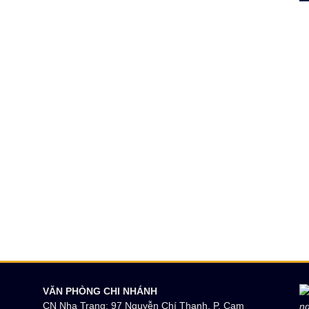
VĂN PHÒNG CHI NHÁNH
CN Nha Trang: 97 Nguyễn Chí Thanh, P. Cam
ng