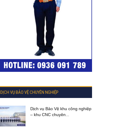
DỊCH VỤ BẢO VỆ CHUYÊN NGHIỆP
Dịch vụ Bảo Vệ khu công nghiệp
– khu CNC chuyên...