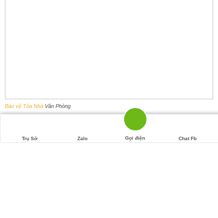
Bảo vệ Tòa Nhà
Văn Phòng
Lập các thẻ nhân viên, bác sĩ, bệnh nhân, khách thăm
Gọi điện
Trụ Sở
Zalo
Chat Fb
– Dễ dàng quản lý nhân sự trong bệnh viện khi ra vào các
khu vực ra vào riêng biệt
– Duy trì được trật tự an ninh bệnh viện.
Theo dõi và quản lý camera giám sát
– Ngăn chặn và xử lí kịp thời tình trạng trộm cắp, phạm tội
– Theo dõi, ghi lại hình ảnh mọi ngõ ngách trong bệnh viện