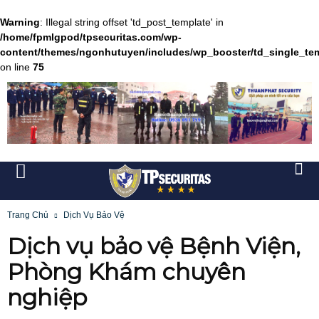
Warning
: Illegal string offset 'td_post_template' in
/home/fpmlgpod/tpsecuritas.com/wp-
content/themes/ngonhutuyen/includes/wp_booster/td_single_te
on line
75
Trang Chủ
Dịch Vụ Bảo Vệ
Dịch vụ bảo vệ Bệnh Viện,
Phòng Khám chuyên
nghiệp