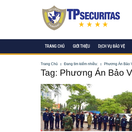
CÔNG
TY
CP
DỊCH
VỤ
BẢO
VỆ
TRANG CHỦ
GIỚI THIỆU
DỊCH VỤ BẢO VỆ
TPSECURITAS
Trang Chủ
Đang tìm kiếm nhiều:
Phương Án Bảo V
Tag: Phương Án Bảo V