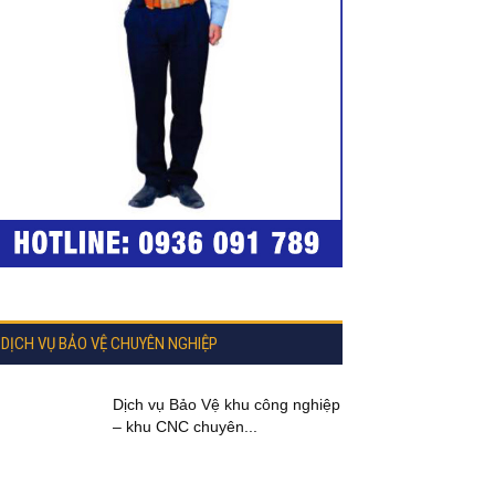
DỊCH VỤ BẢO VỆ CHUYÊN NGHIỆP
Dịch vụ Bảo Vệ khu công nghiệp
– khu CNC chuyên...