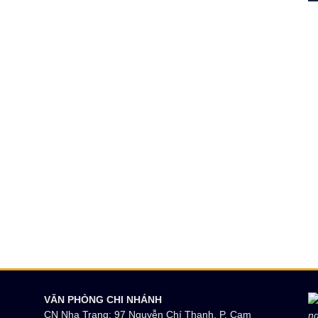
VĂN PHÒNG CHI NHÁNH
CN Nha Trang: 97 Nguyễn Chí Thanh, P. Cam
ng