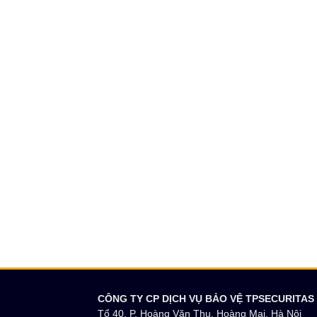
CÔNG TY CP DỊCH VỤ BẢO VỆ TPSECURITAS
Tổ 40, P. Hoàng Văn Thụ, Hoàng Mai, Hà Nội