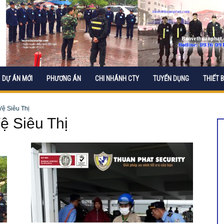
DỰ ÁN MỚI
PHƯƠNG ÁN
CHI NHÁNH CTY
TUYỂN DỤNG
THIẾT B
ệ Siêu Thị
ệ Siêu Thị