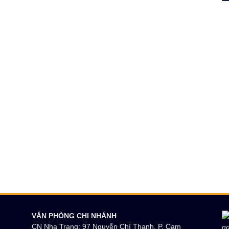
VĂN PHÒNG CHI NHÁNH
CN Nha Trang: 97 Nguyễn Chí Thanh, P. Cam
ng