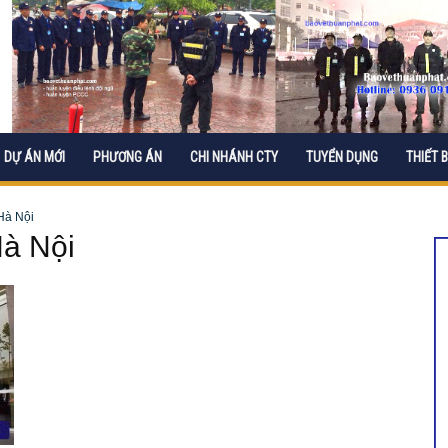
DỰ ÁN MỚI
PHƯƠNG ÁN
CHI NHÁNH CTY
TUYỂN DỤNG
THIẾT B
Hà Nội
Hà Nội