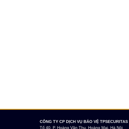
CÔNG TY CP DỊCH VỤ BẢO VỆ TPSECURITAS
Tổ 40, P. Hoàng Văn Thụ, Hoàng Mai, Hà Nội