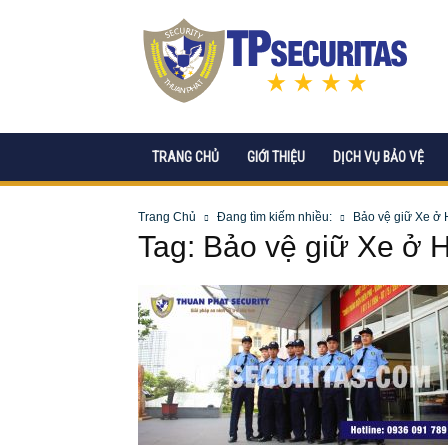
CÔNG
TY
CP
DỊCH
VỤ
BẢO
VỆ
TRANG CHỦ
GIỚI THIỆU
DỊCH VỤ BẢO VỆ
TPSECURITAS
Trang Chủ
Đang tìm kiếm nhiều:
Bảo vệ giữ Xe ở 
Tag: Bảo vệ giữ Xe ở 