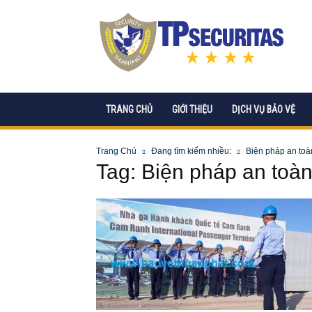
CÔNG
TY
CP
DỊCH
VỤ
BẢO
VỆ
TRANG CHỦ
GIỚI THIỆU
DỊCH VỤ BẢO VỆ
TPSECURITAS
Trang Chủ
Đang tìm kiếm nhiều:
Biện pháp an toà
Tag: Biện pháp an toàn