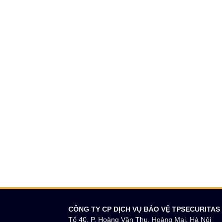
CÔNG TY CP DỊCH VỤ BẢO VỆ TPSECURITAS
Tổ 40, P. Hoàng Văn Thụ, Hoàng Mai, Hà Nội