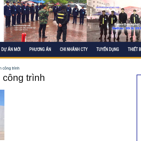
DỰ ÁN MỚI
PHƯƠNG ÁN
CHI NHÁNH CTY
TUYỂN DỤNG
THIẾT B
n công trình
 công trình