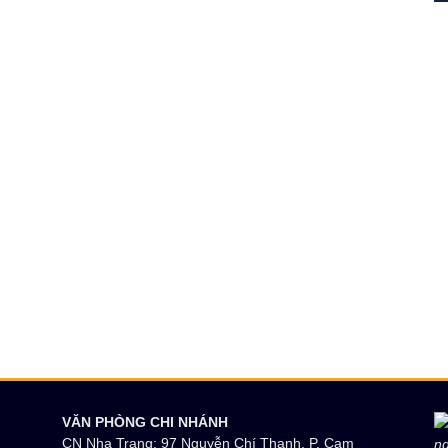
VĂN PHÒNG CHI NHÁNH
CN Nha Trang: 97 Nguyễn Chí Thanh, P. Cam
ng