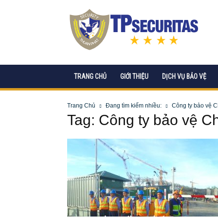
CÔNG
TY
CP
DỊCH
VỤ
BẢO
VỆ
TRANG CHỦ
GIỚI THIỆU
DỊCH VỤ BẢO VỆ
TPSECURITAS
Trang Chủ
Đang tìm kiếm nhiều:
Công ty bảo vệ 
Tag: Công ty bảo vệ C