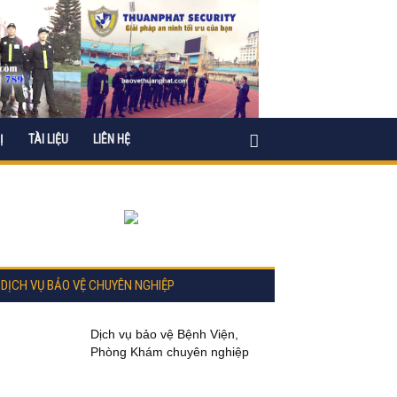
Ị
TÀI LIỆU
LIÊN HỆ
DỊCH VỤ BẢO VỆ CHUYÊN NGHIỆP
Dịch vụ bảo vệ Bệnh Viện,
Phòng Khám chuyên nghiệp