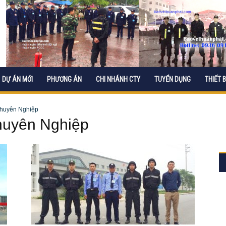
DỰ ÁN MỚI
PHƯƠNG ÁN
CHI NHÁNH CTY
TUYỂN DỤNG
THIẾT B
Chuyên Nghiệp
huyên Nghiệp