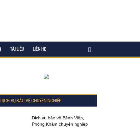
Ị
TÀI LIỆU
LIÊN HỆ
DỊCH VỤ BẢO VỆ CHUYÊN NGHIỆP
Dịch vụ bảo vệ Bệnh Viện,
Phòng Khám chuyên nghiệp