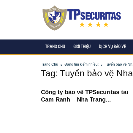
CÔNG
TY
CP
DỊCH
VỤ
BẢO
VỆ
TRANG CHỦ
GIỚI THIỆU
DỊCH VỤ BẢO VỆ
TPSECURITAS
Trang Chủ
Đang tìm kiếm nhiều:
Tuyển bảo vệ Nh
Tag: Tuyển bảo vệ Nha
Công ty bảo vệ TPSecuritas tại
Cam Ranh – Nha Trang...