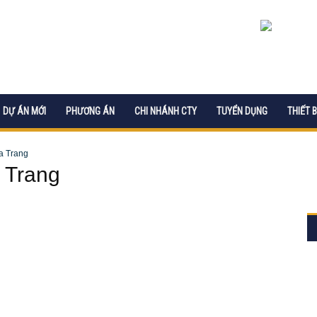
DỰ ÁN MỚI
PHƯƠNG ÁN
CHI NHÁNH CTY
TUYỂN DỤNG
THIẾT B
a Trang
 Trang