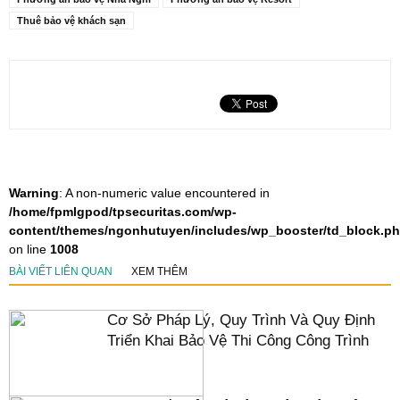
Thuê bảo vệ khách sạn
Warning
: A non-numeric value encountered in
/home/fpmlgpod/tpsecuritas.com/wp-
content/themes/ngonhutuyen/includes/wp_booster/td_block.p
on line
1008
BÀI VIẾT LIÊN QUAN
XEM THÊM
Cơ Sở Pháp Lý, Quy Trình Và Quy Định
Triển Khai Bảo Vệ Thi Công Công Trình