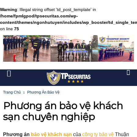
Warning
: Illegal string offset 'td_post_template' in
/home/fpmlgpod/tpsecuritas.com/wp-
content/themes/ngonhutuyen/includes/wp_booster/td_single_te
on line
75
Trang Chủ
Phương Án Bảo Vệ
Phương án bảo vệ khách
sạn chuyên nghiệp
Phương án
bảo vệ khách sạn
của
công ty bảo vệ
Thuận