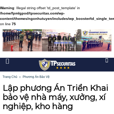
Warning
: Illegal string offset 'td_post_template' in
/home/fpmlgpod/tpsecuritas.com/wp-
content/themes/ngonhutuyen/includes/wp_booster/td_single_te
on line
75
Trang Chủ
Phương Án Bảo Vệ
Lập phương Án Triển Khai
bảo vệ nhà máy, xưởng, xí
nghiệp, kho hàng