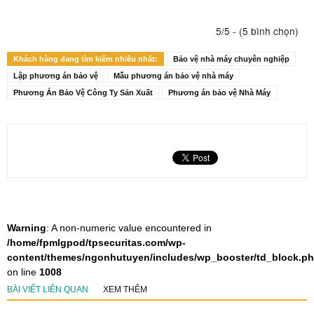
5/5 - (5 bình chọn)
Khách hàng đang tìm kiếm nhiều nhất:
Bảo vệ nhà máy chuyên nghiệp
Lập phương án bảo vệ
Mẫu phương án bảo vệ nhà máy
Phương Án Bảo Vệ Công Ty Sản Xuất
Phương án bảo vệ Nhà Máy
Warning
: A non-numeric value encountered in
/home/fpmlgpod/tpsecuritas.com/wp-
content/themes/ngonhutuyen/includes/wp_booster/td_block.p
on line
1008
BÀI VIẾT LIÊN QUAN
XEM THÊM